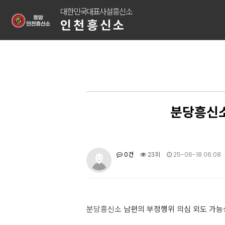
대한민국대표사설흥신소
인천흥신소
분당흥신소
0건
23회
25-06-18 06:08
분당흥신소
남편의 부정행위 의심 외도 가능