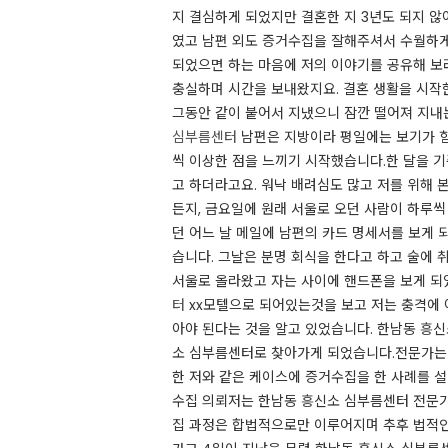
지 결심하게 되었지만 결혼한 지 3년도 되지 않
였고 남편 외도 증거수집을 잘해주셔서 수월하
되었으면 하는 마음에 저의 이야기를 공유해 보
충실하며 시간을 보내왔지요. ​결혼 생활을 시작
그동안 같이 붙어서 지냈으니 잠깐 떨어져 지내
심부름센터
남편은 지방이라 평일에는 보기가 힘
씩 이상한 점을 느끼기 시작했습니다.​한 달을 
고 하더라고요. 워낙 배려심도 많고 저를 위해 
든지, 금요일에 원래 서울로 오던 사람이 하루
던 어느 날 메일에 남편의 카드 명세서를 보게 
습니다. ​그날은 분명 회식을 한다고 하고 술에
서울로 올라왔고 자는 사이에 핸드폰을 보게 되
터
xx모텔으로 되어있는것을 보고 저는 충격에 
아야 된다는 것을 알고 있었습니다. 한남동 흥
소 심부름센터로 찾아가게 되었습니다.​전문가는
한 저와 같은 케이스에 증거수집을 한 사례를 설
수집 의뢰저는 한남동 흥신소 심부름센터 전문가
집 과정은 합법적으로만 이루어지며 추후 법적인