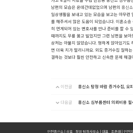
가고 4일이 지났을 무렵 한남동 흥신소 심부름센
남편의 모습은 온데간데없었으며 남편의
흥신소
일상생활을 보내고 있는 모습을 보고는 아무런 말
를 해주셔서 많은 도움이 되었습니다. 이혼소송
히 연계되어 있는 변호사를 만나 준비를 할 수
때까지도 무릎 꿇고 빌었지만 그런 남편을 보아도
상처는 아물지 않았습니다. 멍하게 앉아있기도 
면 더욱 치가 떨리니까요. ​외도 증거수집 잘하
결하는 것보다 훨씬 안전하고 신속한 문제 해결
이전글
흥신소 탐정 바람 증거수집, 오
다음글
흥신소 심부름센터 의뢰비용 필수
인천흥신소 | 상호 : 정암 탐정사무소 | 대표 : 조훈래 | 인천지