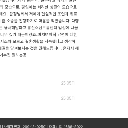
했습니다.​제가 결혼 전, 결혼하고 나서의 알던
의 모습으로, 평일에는 화려한 싱글의 모습으로
데요.. 탐정님께서 저에게 현실적인 조언과 위로
이혼 소송을 진행하기로 마음을 먹었습니다. 다행
남편은 용서해달라고
흥신소심부름센터
법정에 나올
 너무 컸기 때문이겠죠..마치며아직 남편에 대한
하는지조차 모르고 결혼생활을 지속했다고 생각하
해결을 맡겨보시는 것을 권해드립니다. ​혼자서 해
증거수집 잘하는곳
25.05.11
25.05.11
업자 번호 : 299-13-02501 | 대표번호 : 1688-8922