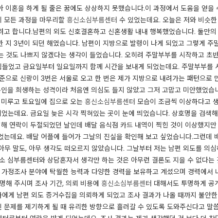
아 이혼을 하게 될 줄은 꿈에도 상상하지 못했습니다.이 과정에서 도움을 얻을
게 모든 과정을 마무리할
흥신소심부름센터
수 있었는데요. ​오늘은 저와 비슷
려고 합니다.​남편의 외도 신호결혼하고 신혼생활 내내 행복했었습니다. 둘만의 
한 지 3년이 되던 해였습니다. 남편이 지방으로 발령이 나게 되었고 그렇게 주
는 것도 나쁘지 않겠다는 생각이 들었습니다. 오히려 주말부부를 시작하고 초
들었고 금요일부터 일요일까지 함께 시간을 보내게 되었는데요. 주말부부를 시
기준으로 신랑이 3번은 서울로 오고 한 번은 제가 지방으로 내려가는 패턴으로
본인을 희생하는 성격이라 처음엔 의심도 들지 않았고 그저 고맙고 미안했었습니다
씩 미루고 토요일에 집으로 오는
흥신소심부름센터
모습이 조금씩 이상하다고 생
되었는데요. 금요일 늦은 시각 찍혀있는 곳이 눈에 띄었습니다. 상호명을 검색
 취해 연락이 두절되었던 날인데 배달 음식점 카드 내역이 찍힌 것이 이상했지만
었는데요. 배달 어플에 들어가 그날의 진실을 확인해 보고 싶었습니다.​그런데 
아무 말도, 아무 생각도 떠오르지 않았습니다. ​그날부터 저는 남편 외도를 의
신소 심부름센터와 상담혼자서 생각만 하는 것은 아무런 결론도 지을 수 없다는
 가정조사 분야에 탁월한 능력과 다양한 경력을 보유하고 계셨으며 경력에서 나
명해 주시며 조사 기간, 의뢰 비용에
흥신소심부름센터
대해서도 투명하게 공개
에게 남편 외도 증거수집을 의뢰하게 되었고 조사 결과가 나올 때까지 불안한
 문제를 제기하게 될 때 유리한 방향으로 흘러갈 수 있도록 도와주신다고 말