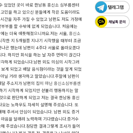
 수 있었던 곳이 바로 한남동 흥신소 심부름센터
한 고민을 하고 있으신 분들에게 작은 도움이라도
시간을 자주 가질 수 있었고 남편도 저도 가정에
말부부를 할 수밖에 없게 되었습니다. ​처음에는
반에는 더욱 애틋해졌으니까요.저는 서울,
흥신소
작한 지 5개월쯤 지나기 시작했을 때부터 조금
 만나곤 했는데 남편이 4주다 서울로 올라오겠다
. ​하지만 회식을 하는 날 자주 연락이 끊긴다
각하게 되었습니다.남편 외도 의심의 시작그러
해 보게 되었고 배달 음식점이라는 것을 알게 되었
 아닐 거라 생각하고 말았습니다.​주말에 남편이
배달 주소지가 남편의 집이 아닌
흥신소심부름센
심하기 시작하게 되었지만 섣불리 행동하지는 말
 것으로 판단하게 되었고 저는 결국 한남동 흥신
오는 노하우도 자세히 설명해 주셨습니다. ​또
해 주셔서 안심이 되었습니다. 남편 외도 증거
 마음을 달래려 노력하며 기다렸습니다.​증거수
씀해 주셨습니다.참담한 결과그렇게 조사가 들어