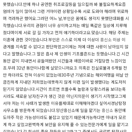
못했습니다.​만에 하나 공연한 취조로갈등을 일으킬까 봐 불필요하게​요즘
엄마가 일이 많아서 그런 거야이런 상황일수록 서로 도와야 해라며 위로하
며 격려하곤 했어요.​그러던 어느 날,​부인은 꿈에도 생각지 못했던대화를 시
작했습니다.​​우리의 관점이 너무 상이하고저는 매일 똑같은 일상에 지루해
졌다며이제 서로 갈 길 가자고 먼저 얘기하더라고요.​맞습니다. 해당 주제는
이혼에 관한 것이었습니다.​부인은 스스로 이제 더 이상더
흥신소
이상 이
관계를 지속할 수 없다고 판단하였고이제는 저에 대한 사랑이 남아있지 않
다고 말했습니다.​그 말은 흡사 제 인생의 기초를흔드는 듯했습니다.긴 시간
동안 같이 지내면서 공들여왔던 시간들과 애씀이바로 거절당한 느낌이었
죠.​무려 32년 동안이나함께 살았으니까요.​​3. 의혹은 진실로​불과 6개월 전
만 하더라도 전혀 이상이 없었는데30주년 기념으로는 해외여행을 떠날 만
큼친하게 지내던 저희였는데뜻하지 않게 이런 일이 발생했다는 게도저히
믿기지 않았습니다.​시간이 흐르면 흐를수록 놀람과 당황스러움 보다는혹
시라도 새로운 남자친구가 생긴 것은 아닌지의문이 생기기 시작했고​그제
서야 저는 이 사태가 발생한 이유를제대로 이해해야겠다 싶어서경남탐정
사무소를 방문하게 되었습니다.​​양산흥신소에 일을 맡기는
흥신소
동안에
도아주 작은 가능성이라도 붙잡고 있었기 때문에가능하다면 아내가 모르
게 하고 싶었고완벽하게 보안을 유지해 줄 수 있는전문가에게 일을 맡기고
싶었습니다.​각 회사의 좋은 점들을 비교하고그 중에서도 글로벌 탐정사무