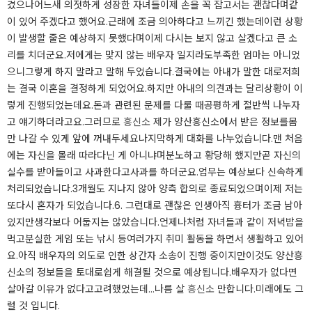
겼으나어느새 의젓하게 성장한 자녀들이제 손을 꼭 잡고서는 괜찮다며같
이 있어 주겠다고 했어요.​근래에 조금 의아하다고 느끼긴 했는데이런 상황
이 발생할 줄은 예상하지 못했다며이제 다시는 보지 않고 살겠다고 큰 소
리를 치더군요.​저에게는 맞지 않는 배우자 일지라도부족한 엄마는 아니었
으니그렇게 하지 말라고 말해 두었습니다.​결국에는 아내가 말한 대로저희
는 결국 이혼을 결정하게 되었어요.​​하지만 아내의 의견과는 달리상황이 이
렇게 진행되었는데요.​돈과 관련된 문제를 다룰 때공평하게 절반씩 나누자
고 얘기하더라고요.​그러므로
흥신소
제가 양산흥신소에서 받은 정보를몸
만 나갈 수 있게 앞에 꺼내두세요나지막하게 대화를 나누었습니다.​맨 처음
에는 자신을 몰래 따라다닌 게 아니냐며분노하고 황당해 했지만곧 자신의
실수를 받아들이고 사과한다고사과를 하더군요.​업무는 예상보다 신속하게
처리되었습니다.3개월도 지나지 않아 양측 합의로 종료되었으며이제 저는
또다시 혼자가 되었습니다.​​​6. 그런대로 괜찮은 인생아직 흉터가 조금 남아
있지만생각보다 어둡지는 않았습니다.언제나처럼 자녀들과 같이 저녁밥을
먹고분실한 게임 또는 낚시 등여러가지 취미 활동을 하면서 생활하고 있어
요.아직 배우자의 외도로 인한 상간자 소송이 진행 중이지만이것도 양산흥
신소의 정보들을 토대로쉽게 해결될 것으로 예상됩니다.배우자가 없다면
살아갈 이유가 없다고고려했었는데...나름 살
흥신소
만합니다.미래에도 그
럴 것 입니다.​​​