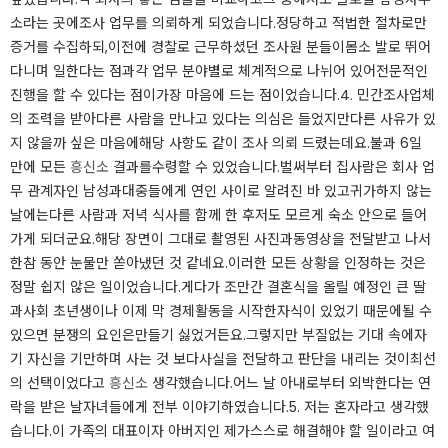
소라는 곳에조사 업무를 의뢰하게 되었습니다.​정당하고 적법한 절차로만
증거를 수집하되,이전에 경찰로 근무하셨던 조사원 분들이몸소 발로 뛰어
다니며 일한다는 점과각 업무 분야별로 체계적으로 나뉘어 있어전문적인
진행을 할 수 있다는 점이가장 마음에 드는 점이었습니다.​​4. 민간조사업체
의 조력을 받아​다른 사람을 만나고 있다는 의심은 들었지만다른 사유가 있
지 않을까 싶은 마음에해당 사항도 같이 조사 의뢰 드렸는데요.​불과 6일
만에 모든
흥신소
결과를수령할 수 있었습니다.​벌써부터 집사람은 회사 업
무 관계자인 남성과대중들에게 연인 사이로 알려진 바 있고귀가하지 않는
날에는다른 사람과 저녁 식사를 함께 한 후저도 모르게 숙소 안으로 들어
가게 되더군요.​해당 장면이 그대로 촬영된 사진과동영상을 전달받고 나서
한참 동안 눈물만 쏟아냈던 것 같네요.​​이러한 모든 상황을 인정하는 것은
정말 쉽지 않은 일이었습니다.​게다가 조만간 결혼식을 올릴 예정인 큰 딸
과사회 초년생이나 이제 막 경제활동을 시작한자식이 있었기 때문에될 수
있으면 분쟁의 요인은만들기 싫었거든요.​그렇지만 부질없는 기대 속에자
기 자신을 기만하며 사는 것 보다사실을 전달하고 판단을 내리는 것이최선
의 선택이었다고
흥신소
생각했습니다.​어느 날 아내로부터 외박한다는 연
락을 받은 날자녀들에게 전부 이야기하였습니다.​​5. 저는 혼자라고 생각했
습니다.​이 가족의 대표이자 아버지인 제가스스로 해결해야 할 일이라고 여