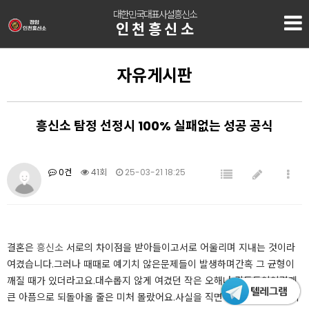
대한민국대표사설흥신소
인천흥신소
자유게시판
흥신소 탐정 선정시 100% 실패없는 성공 공식
0건
41회
25-03-21 18:25
​​결혼은
흥신소
서로의 차이점을 받아들이고서로 어울리며 지내는 것이라
여겼습니다.그러나 때때로 예기치 않은문제들이 발생하며​간혹 그 균형이
깨질 때가 있더라고요.대수롭지 않게 여겼던 작은 오해나 갈등들이이렇게
큰 아픔으로 되돌아올 줄은 미처 몰랐어요.사실을 직면하기까지는,해당 시