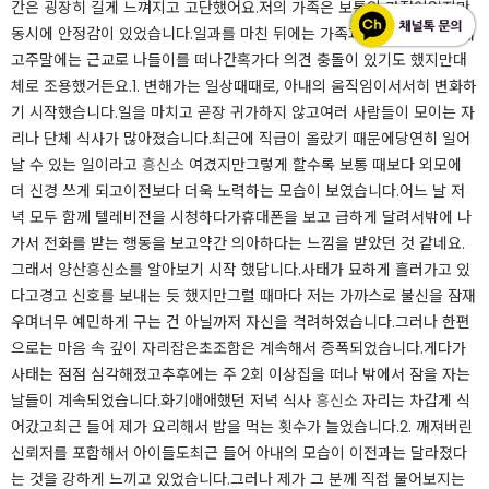
간은 굉장히 길게 느껴지고 고단했어요.​저의 가족은 보통의 가정이었지만
동시에 안정감이 있었습니다.​일과를 마친 뒤에는 가족과 함께 시간을 보내
고주말에는 근교로 나들이를 떠나간혹가다 의견 충돌이 있기도 했지만대
체로 조용했거든요.​​1. 변해가는 일상​때때로, 아내의 움직임이서서히 변화하
기 시작했습니다.일을 마치고 곧장 귀가하지 않고여러 사람들이 모이는 자
리나 단체 식사가 많아졌습니다.​최근에 직급이 올랐기 때문에당연히 일어
날 수 있는 일이라고
흥신소
여겼지만그렇게 할수록 보통 때보다 외모에
더 신경 쓰게 되고이전보다 더욱 노력하는 모습이 보였습니다.​어느 날 저
녁 모두 함께 텔레비전을 시청하다가휴대폰을 보고 급하게 달려서밖에 나
가서 전화를 받는 행동을 보고약간 의아하다는 느낌을 받았던 것 같네요.
그래서 양산흥신소를 알아보기 시작 했답니다.​​사태가 묘하게 흘러가고 있
다고경고 신호를 보내는 듯 했지만그럴 때마다 저는 가까스로 불신을 잠재
우며너무 예민하게 구는 건 아닐까저 자신을 격려하였습니다.​그러나 한편
으로는 마음 속 깊이 자리잡은초조함은 계속해서 증폭되었습니다.​게다가
사태는 점점 심각해졌고추후에는 주 2회 이상집을 떠나 밖에서 잠을 자는
날들이 계속되었습니다.​화기애애했던 저녁 식사
흥신소
자리는 차갑게 식
어갔고최근 들어 제가 요리해서 밥을 먹는 횟수가 늘었습니다.​​2. 깨져버린
신뢰​저를 포함해서 아이들도최근 들어 아내의 모습이 이전과는 달라졌다
는 것을 강하게 느끼고 있었습니다.그러나 제가 그 분께 직접 물어보지는