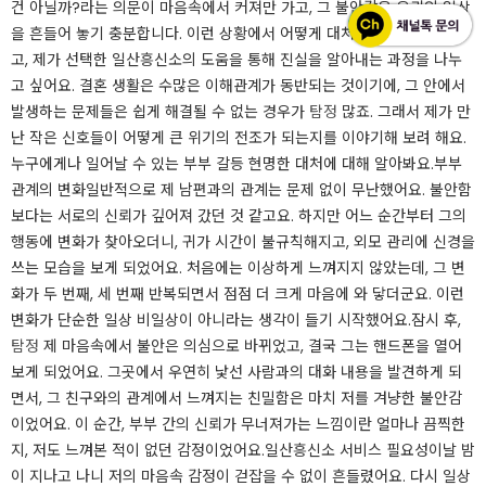
건 아닐까?라는 의문이 마음속에서 커져만 가고, 그 불안감은 우리의 일상
을 흔들어 놓기 충분합니다. 이런 상황에서 어떻게 대처해야 할까 고민했
고, 제가 선택한 일산흥신소의 도움을 통해 진실을 알아내는 과정을 나누
고 싶어요. 결혼 생활은 수많은 이해관계가 동반되는 것이기에, 그 안에서
발생하는 문제들은 쉽게 해결될 수 없는 경우가
탐정
많죠. 그래서 제가 만
난 작은 신호들이 어떻게 큰 위기의 전조가 되는지를 이야기해 보려 해요.
누구에게나 일어날 수 있는 부부 갈등 현명한 대처에 대해 알아봐요.​부부
관계의 변화일반적으로 제 남편과의 관계는 문제 없이 무난했어요. 불안함
보다는 서로의 신뢰가 깊어져 갔던 것 같고요. 하지만 어느 순간부터 그의
행동에 변화가 찾아오더니, 귀가 시간이 불규칙해지고, 외모 관리에 신경을
쓰는 모습을 보게 되었어요. 처음에는 이상하게 느껴지지 않았는데, 그 변
화가 두 번째, 세 번째 반복되면서 점점 더 크게 마음에 와 닿더군요. 이런
변화가 단순한 일상 비일상이 아니라는 생각이 들기 시작했어요.​잠시 후,
탐정
제 마음속에서 불안은 의심으로 바뀌었고, 결국 그는 핸드폰을 열어
보게 되었어요. 그곳에서 우연히 낯선 사람과의 대화 내용을 발견하게 되
면서, 그 친구와의 관계에서 느껴지는 친밀함은 마치 저를 겨냥한 불안감
이었어요. 이 순간, 부부 간의 신뢰가 무너져가는 느낌이란 얼마나 끔찍한
지, 저도 느껴본 적이 없던 감정이었어요.​일산흥신소 서비스 필요성이날 밤
이 지나고 나니 저의 마음속 감정이 걷잡을 수 없이 흔들렸어요. 다시 일상