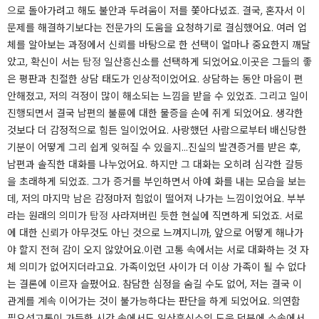
으로 돌아가려고 해도 불안과 두려움이 저를 쫓아다녔죠. 결국, 혼자서 이
문제를 해결하기보다는 전문가의 도움을 요청하기로 결심했어요. 여러 업
체를 알아보는 과정에서 신뢰를 바탕으로 한 선택이 얼마나 중요한지 깨달
았고, 확신이 서는
탐정
일산흥신소를 선택하게 되었어요.​이곳은 그들의 좋
은 평판과 친절한 상담 태도가 인상적이었어요. 상담하는 동안 마음이 편
안해졌고, 저의 걱정이 많이 해소되는 느낌을 받을 수 있었죠. 그리고 일이
진행되면서 결국 남편의 불륜에 대한 물증을 손에 쥐게 되었어요. 생각한
것보다 더 감정적으로 힘든 일이었어요. 사랑했던 사람으로부터 배신당한
기분이 어떻게 그리 쉽게 잊혀질 수 있을지...​진실의 발견​증거를 받은 후,
남편과 솔직한 대화를 나누었어요. 하지만 그 대화는 오히려 심각한 갈등
을 초래하게 되었죠. 그가 증거를 부인하면서 아예 화를 내는 모습을 보는
데, 저의 마지막 남은 감정마저 힘없이 떨어져 나가는 느낌이었어요. 부부
라는 원래의 의미가
탐정
사라져버린 듯한 현실에 직면하게 되었죠. 서로
에 대한 신뢰가 아무것도 아닌 것으로 느껴지니까, 앞으로 어떻게 해나가
야 할지 전혀 감이 오지 않았어요.​이런 고통 속에서는 서로 대화하는 것 자
체 의미가 없어지더라고요. 가족이었던 사이가 더 이상 가족이 될 수 없다
는 결론에 이르자 슬펐어요. 참담한 심정을 숨길 수도 없어, 저는 결국 이
관계를 계속 이어가는 것이 불가능하다는 판단을 하게 되었어요.​ 의연함
필요성​고통이 가득한 시간 속에서도 일산흥신소의 도움 덕분에 소송에서