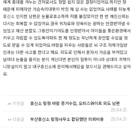
에게 총대를 겨누는 건저로서도 정말 쉽지 않은 결정이었어요.하지만 정
때문에 피해자만 가슴속의대못이 박힌 채 살 수는 없었어요.사태를 뒤늦게
흥신소
인지한 남편은 눈물로호소하며 저를 붙잡았지만 한 번 깨진신뢰는
다시는 회복할 수 없었어요.결국 위자료와 양육비는 원하는 만큼받아낼 수
있었고 재산 분할도 그동안의기여도를 인정받아서 아이들을 좋은환경에서
키우고 자립할 수 있도록아파트 한 채 정도는 무난하게 장만할 수있을 정
도로 받을 수 있게 되었어요.​​바람을 피우는 사람들은 뇌 구조 자체가일반
인과는 다른 사고를 한다고 해요. 외도로 인해서 혼자서 가슴을 부여잡고
날마다 눈물을 훔치는 분이 계신다면 본인의 잘못이 아니라 상대의 귀책이
니망설이지 말고 대구흥신소에 문의해서해답을 찾으시길 권해드리고 싶어
요.
이전글
흥신소 탐정 바람 증거수집, 오피스와이프 외도 남편
25.04.21
25.04.21
다음글
부산흥신소 탐정사무소 합당했던 의뢰비용