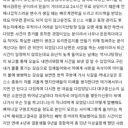
해서검증된 곳이라서 믿음이 가더라고요.24시간 무료 상담이기 때문에 언
제나갑작스러운 변수가 생길 때는 빠르게연락을 드리고 피드백을 받았는
데요.​​아무런 준비도 되어 있지 않고운전도
흥신소
서툴고 표정 관리도 못
하는저에게는 무척이나 어려운 일이지만탐정 일을 오랜 세월 동안 하면서
다양한 사건의 증거를 포착한 경험이있는 분이라서 너무나 든든하더라고
요.적어도 확실한 내편이 생겼고 유리한입지를 만들기 위해 힘써주는 분이
계신다는 점이 큰 위안이 되었답니다.남편은 사업을 하는 사람이라서 퇴근
시간이 일정하지 않았는데요.유난히 늦게 들어오는 날에는 역시나탐정님
의 보고를 통해 오늘도 내연녀와함께 시간을 보낸 걸 알 수 있었어요.​​구린
내가 풀풀 풍기는 모습으로 집에들어와서 저에게 사랑을 속삭이며 아이들
의 볼에 뽀뽀하는 모습을 보면한 번씩 주방에 가서 식칼을 꺼내고싶은
흥
신소
충동이 저를 괴롭게 했지만애들의 미래를 생각한다면 여기에서무너
지면 안 된다고 다짐하며 다시한 번 마음을 다잡았답니다.​대구흥신소의 실
력은 소문만큼 뛰어났고날마다 차곡차곡 마일리지를 쌓듯이신랑이 밖에
나가서 무슨 짓을 하고다니는지 적나라하게 모였답니다.어떻게 발뺌해도
빠져나갈 구멍조차없을 정도로 본인이 모르는 사이에그렇게 올가미는 하
나씩 채워졌고결국은 결정적인 빼박 증거마저 확보했어요.​​힘든 시간이었
지만 연애 4년과 결혼생활 9년을 포함하여 총 13년 이상을함께 했던 사람