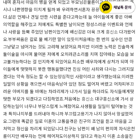
내며 혼자서 마음의 병을 얻게 되었고 부모님은물론이고 아이들에게도 혹
시나 나쁜영향을 미치게 될까 봐 우려하면서혼자 끙끙 앓고 괴로워했답니
다.​​삶은 언제나 견딜 만한 시련을 준다고하는데 늘 아이들에게 좋은 아빠
의역할을 해주었고 저에게도 특별한 날이되면 정성스러운 이벤트와 언제
나 사랑을 듬뿍 주었던 남편이었기에 배신감은 더욱 크게
흥신소
다가왔어
요.부부싸움은 칼로 물 베기란 말이 있듯이처음에는 한 번의 실수인 만큼
그냥덮고 넘어가는 것도 고려해 보았어요.하지만 이러한 노력은 진솔하게
둘이술을 마시며 물어본 저에게 오히려큰소리를 치며 잡아떼는 모습을 보
고불가능하다는 걸 인지하게 되었어요.최소한 배우자에게 상처가 되며 아
이들에게 떳떳하지 못한 행동을했다면 진심 어린 사죄와 다시는 그러지않
겠다는 약속 정도는 할 수 있는양심적인 사람이라고 생각했는데요.​​이러한
일말의 상황을 겪으면서 마음속남아 있던 정도 떨어져 버렸고 어차피부끄
러운 아버지를 둘 바에는 차라리제가 나가서 일을 하더라도 자식들에게떳
떳한 부모가 되겠다고 다짐하였죠.처음에는
흥신소
대구흥신소에 가서 상
담하는일이 너무나 부담스럽게 느껴졌어요.사생활을 일일이 털어놓는 것
과 특히나치부를 드러내야 하니까 부끄럽고용기가 나지 않아서 망설였어
요.그런데 똑같은 일로 이혼의 고통을겪은 친구의 조언을 듣고 마음을 고
쳐먹고 정신을 차리게 되었답니다.​​친구는 남편이 왜 남의 편의며 자식은천
륜이지만 배우자는 언제 헤어져도이상하지 않다고 하는지 이혼 소송을진