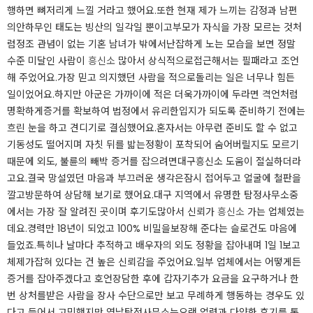
행하면 뼈저리게 느낄 거라고 했어요.또한 현재 제가 느끼는 감정과 남편
의안하무인 태도는 빙산의 일각일 뿐이고부모가 자식을 가장 모르는 것처
럼정조 관념이 없는 기혼 남녀가 밖에서난잡하게 노는 모습을 보면 정말
수준 미달인 사람이
흥신소
많아서 상식적으로접근해서는 필패라고 조언
해 주었어요.가장 믿고 의지했던 사람을 적으로돌리는 일은 너무나 힘든
일이었어요.하지만 아군은 가까이에 적은 더욱가까이에 두라면 격언처럼
명확하게증거를 확보하여 법정에서 유리한입지가 되도록 준비하기 전에는
흐린 눈을 하고 견디기로 결심했어요.​​혼자서는 아무런 준비도 할 수 없고
기동성도 떨어지며 자칫 뒤를 밟는정황이 포착되어 숨어버릴지도 모르기
때문에 외도, 불륜의 빼박 증거를 잡으려면대구흥신소 도움이 절실하더라
고요.결국 망설였던 마음과 부끄러운 생각은잠시 접어두고 얼굴에 철판을
깔고방문하여 상담해 보기로 했어요.대구 지역에서 유명한 탐정사무소중
에서는 가장 잘 알려진 곳이며 후기도많아서 신뢰가
흥신소
가는 업체였는
데요.경력만 18년이 되었고 100% 비밀을보장해 준다는 슬로건도 마음에
들었죠.특히나 날마다 추적하고 배우자의 외도 정황을 잡아내며 1일 1보고
체제가잡혀 있다는 건 높은 신뢰감을 주었어요.​일부 업체에서는 어떻게든
증거를 잡아주겠다고 호언장담한 후에 갑자기추가 요금을 요구하거나 한
번 상처를받은 사람을 장사 수단으로만 보고 무례하게 행동하는 경우도 있
다고 들어서 고민했지만 영남탐정사무소는오랜 업력과 다양한 후기를 통