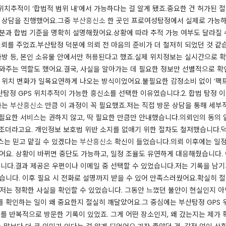
위치추적이 ‘합법적 범위 내’에서 가능하다는 걸 알게 됐죠.중요한 건 허가된
데 상담을 진행했어요.그중
부산흥신소
한 곳인 프로여성탐정에서 실제로 가능하
부분과 합법 기준을 명확히 설명해줬어요.상황에 따라 추적 가능 여부도 달라질 
신뢰를 주었죠.부산탐정 덕분에 의뢰 전 마음의 준비가 더 철저히 되었던 것 같
방 등, 본인 소유물 안에서만 허용된다고 했죠.실제 위치정보는 실시간으로
와주는 역할도 했어요.결국, 사실을 알아가는 데 필요한 정보만 선별적으로 확
위치 변화가 일목요연하게 나오는 방식이었어요.불필요한 감정소비 없이 ‘팩트
산탐정 GPS 위치추적이 가능한 흥신소를 선택한 이유였습니다.​2. 합법 탐정 
가는
부산흥신소
만큼 이 과정이 꼭 필요했죠.저는 직접 방문 상담을 통해 세부
불필요한 서비스는 권하지 않고, 딱 필요한 만큼만 안내했습니다.의뢰인의 동의 
 구조더라고요. 개인정보 보호법 위반 소지를 없애기 위한 절차도 철저했습니다.덕
스는 믿고 맡길 수 있겠다는
부산흥신소
확신이 들었습니다.의뢰 이후에는 일정이
어요. 상황이 바뀌면 중단도 가능하고, 일정 조율도 유연하게 대응해줬습니다. 
었습니다.결과 제공은 우편이나 이메일 중 선택할 수 있었습니다.저는 기록을 남
했습니다. 이후 필요 시 전화로 설명까지 받을 수 있어 만족스러웠어요.확실히
면, 저는 정확한 사실을 확인할 수 있었습니다. 그동안 느꼈던 불안이 현실인지 
를 확인하는 일이 왜 중요한지 절실히 깨달았어요.그 중심에는 부산탐정 GPS
소를 반복적으로 방문한 기록이 있었죠. 그게 어떤 장소인지, 왜 갔는지는 제가 