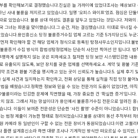
부를 확인해보기로 결정했습니다.​​진실은 늘 가까이에 있었다​조사는 예상보다
닌 사내 불륜을 저지르고 있었습니다. 일명 ‘오피스 와이프’였죠. 점심은 단둘
 따로 있었습니다. 불륜 상대 여성도 결혼을 앞두고 있었다는 것입니다. 저와의 
국 그녀는 파혼을 맞이했습니다.​그 순간, 저는 결심했습니다. 이대로 무너질 수
있었습니다.​​용인흥신소
탐정
불륜증거수집 업체 고르는 기준 5가지​당신도 누군
장 먼저 확인해야 할 건 해당 업체가 정식으로 등록된 탐정사무소인지입니다.불법
. 불륜증거 수집 방식의 합법성탐정업체는 단순히 사진만 찍어선 안 됩니다. 법적
투명하게 설명하지 않는 곳은 피하세요.​3. 철저한
탐정
보안 시스템민감한 내용을
로 유출되지 않도록, 보안 장치를 갖춘 업체를 선택하세요.​4. 계약 및 환불 
 조건과 환불 기준을 명시하고 있는 곳이 신뢰도가 높습니다.​5. 실제 후기 
 실제 사건과 일치하는지 확인하고, 전화 상담을 통해 실적을 직접
탐정
물어보
방법을 배웠습니다.정확한 정보와 믿을 수 있는 전문가의 도움이 없었다면, 아직
?​불륜이라는 민감한 문제에 직면했을 때, 가장 중요한 건 ‘확실한 증거’입니다
만만치 않죠. 그래서 저는 망설이다가 용인에서 불륜증거수집 전문으로 알려진 
습니다. 이들이 보여준 전문성은 단순한 ‘사진 촬영’ 수준이 아니었습니다.​1.
거는 법정 제출이 가능한 형태로 정리되었습니다.불륜 상대의 동선 추적부터 차
원 카메라 등 일반인이 구할 수 없는 전문 장비가 동원되었습니다.​이런 고퀄
 플랜 설계흥신소라 하면 대량 조사나 기계적인 방식만 떠오르실 수 있지만,