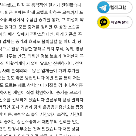
 신속했고, 며칠 후 충격적인 결과가 전달됐습니
이, 퇴근 후에는 함께 모텔로 향하는 모습까지 포
소송 과정에서 수집된 증거를 통해, 그 여성이 약
는 없다고. 모든 증거를 정리한 후 상간 소송을
가의 배신 앞에서 혼란스럽다면, 아래 기준을 꼭
 업체는 증거의 효력도 불확실할 뿐 아니라, 당
으로 활용 가능한 형태로 위치 추적, 녹취, 영상
 다루는 만큼, 의뢰인 정보 보호가 철저한지 꼭
기준의 명확성계약서 없이 말로만 진행하거나, 전액
및 사례 분석의외로 많은 업체들이 가짜 후기를
는 것도 좋은 방법입니다.​이번 일을 통해 저는
도 모르는 채로 상처만 더 커졌을 겁니다.​용인흥
. 하지만 개인이 직접 확인하거나 증거를 모으기
흥신소를 선택하게 됐습니다.​결론부터
탐정
말하자
 합법적인 조사 기법과 장비 운용용인흥신소는 탐정
량 이동, 숙박업소 출입 시간까지 초정밀 시간대
리티 증거는 상간소송에서 재판부의 신뢰를 얻는
 용인 탐정사무소는 전혀 달랐습니다.처음 상담