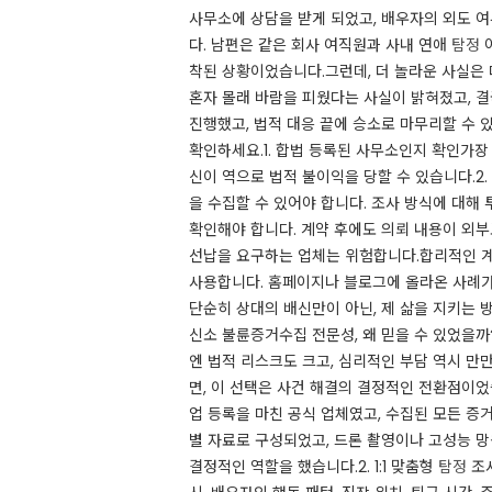
사무소에 상담을 받게 되었고, 배우자의 외도 여
다. 남편은 같은 회사 여직원과 사내 연애
탐정
아
착된 상황이었습니다.​그런데, 더 놀라운 사실은
혼자 몰래 바람을 피웠다는 사실이 밝혀졌고, 결
진행했고, 법적 대응 끝에 승소로 마무리할 수 
확인하세요.​1. 합법 등록된 사무소인지 확인가
신이 역으로 법적 불이익을 당할 수 있습니다.​2
을 수집할 수 있어야 합니다. 조사 방식에 대해 
확인해야 합니다. 계약 후에도 의뢰 내용이 외부
선납을 요구하는 업체는 위험합니다.합리적인 계약
사용합니다. 홈페이지나 블로그에 올라온 사례가
단순히 상대의 배신만이 아닌, 제 삶을 지키는 
신소 불륜증거수집 전문성, 왜 믿을 수 있었을까
엔 법적 리스크도 크고, 심리적인 부담 역시 
면, 이 선택은 사건 해결의 결정적인 전환점이었
업 등록을 마친 공식 업체였고, 수집된 모든 증
별 자료로 구성되었고, 드론 촬영이나 고성능 망
결정적인 역할을 했습니다.​2. 1:1 맞춤형
탐정
조사