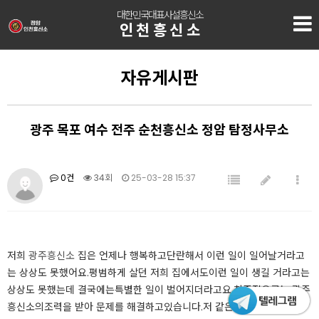
대한민국대표사설흥신소
인천흥신소
자유게시판
광주 목포 여수 전주 순천흥신소 정암 탐정사무소
0건
34회
25-03-28 15:37
저희
광주흥신소
집은 언제나 행복하고​단란해서 이런 일이 일어날​거라고
는 상상도 못했어요.​​​평범하게 살던 저희 집에서도​이런 일이 생길 거라고는​
상상도 못했는데 결국에는​특별한 일이 벌어지더라고요.​​​최종적으로는 광주
흥신소의​조력을 받아 문제를 해결하고​있습니다.​​​저 같은 경우에는 이제​결