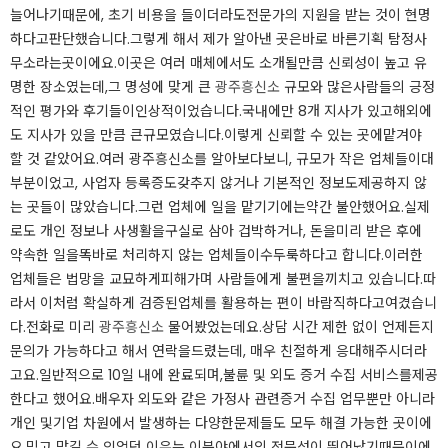
늘어나기​때문에, 초기 비용을 들이더라도​전문가의 지원을 받는 것이 현명
하다고​판단했습니다.​​​그렇게 해서 제가 알아낸 곳은​바로 바른기획 탐정사
무소라는​곳이에요.​​​이곳은 여러 매체에서도 소개될​만큼 신뢰성이 높고 유
명한 장소였는데,​그 명성에 맞게 큰
광주흥신소
규모와 많은​사람들의 긍정
적인 평가와 후기들이​인상적이었습니다.​​​국내에만 8개 지사가 있고​해외에
도 지사가 있을 만큼 큰​규모였습니다.​​​이렇게 신뢰할 수 있는 곳에​맡겨야
할 것 같았어요.​​​여러 광주흥신소를 알아보다​보니, 규모가 작은 업체들이​대
부분이었고, 사업자 등록증도​갖추지 않거나 기본적인 정보도​제공하지 않
는 곳들이 많았습니다.​​​그런 업체에 일을 맡기기에는​약간 불안했어요.​​​실제
로도 개인 정보나 사생활을​구실로 삼아 겁박하거나, 돈을​미리 받은 후에
약속한 일을​똑바로 처리하지 않는 업체들이​수두룩하다고 합니다.​​​이러한
업체들은 법망을 교묘하게​피해가며 사람들에게 불편을​끼치고 있습니다.​​​따
라서 이처럼 확실하게 검증된​업체를 활용하는 편이 바람직하다고​여겼습니
다.​​​전화로 미리
광주흥신소
물어봤었는데요.​상담 시간 제한 없이 언제든지​
문의가 가능하다고 해서 연락을​드렸는데, 매우 친절하게 응대해​주시더라
고요.​​​일반적으로 10일 내에 완료되며,​불륜 및 외도 증거 수집 서비스를​제공
한다고 했어요.​​​배우자 외도와 같은 가정사 관련​증거 수집 업무뿐만 아니라
개인 및​기업 차원에서 발생하는 다양한​문제들도 모두 해결 가능한 곳이에
요.​​​믿고 맡길 수 있었던 이유는 이​분야에서의 전문성이 뛰어났기​때문이에