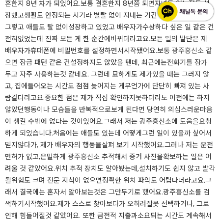
혼한지 8년 차가 되었어요.​​​보통 결혼한지 8년쯤 되면​자녀도 어느정도 성
장했고​생활도 안정되는 시기라 별​탈 없이 지내는 기간 아닌가요?​​​저 또한
그렇고 애들도 탈 없이​성장하고 있었고 배우자가​수상하다 싶은 일 같은 건
전혀​없었는데 진짜 모든 게 한 순간에​바뀌더라고요.​​​모든 일의 발단은 제
배우자가​휴대폰에 비밀번호를 설정하면서​시작됐어요.​​​보통
광주흥신소
같
으면 잠금 패턴 같은 건​설정하지도 않았을 텐데, 최근에는​전화기를 잠가
두고 자주 사용하는​것 같네요. 그런데 묘하게도 제가​있을 때는 그러지 않
고, 집에​들어오는 시간도 점점 늦어지는 게​무언가에 단단히 빠져 있는 사
람​같더라고요.​​중요한 점은 제가 직접 확인하지​못하더라도 이전에는 하지
않았던​행동이나 모습들을 반복적으로​보게 된다면 당연히 의심스러운​마음
이 생길 수밖에 없다는 것이었어요.​​​그래서 저는 광주흥신소에 도움을​요청
하게 되었습니다.​​처음에는 애들도 있는데 어떻게​그런 일이 있을까 싶어서
믿지​않다가, 제가 배우자의 행동을​살펴 보기 시작했어요.​​​그러나 저는 운전
면허가 없고,​은밀하게
광주흥신소
추적해서 증거 사진을​확보하는 일은 어
려울 것 같았어요.​​​위치 추적 장치도 알아봤는데,​설치하기도 쉽지 않고 발각
될​위험도 크며 전문 지식이 없으면​정확한 위치 파악도 어렵다더라고요.​​​그
래서 결국에는 혼자서 알아보는​것은 그만두기로 했어요.​​​광주흥신소를 검
색하기​시작했어요.​​​제가 스스로 찾아보다가 오히려​잘못 선택하거나, 그로
인해 힘들어질​것 같았어요. 또한 금전적 지출과​소요되는 시간도 계속해서