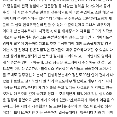
요.​​​팀원들이 전직 경찰이나 전문​탐정 등 다양한 경력을 갖고​있어서 증거
수집이나 사람 추적​같은 일들을 전문적으로 처리할 수​있어요.​​​또한 해당 분
야에서의 경력이​적게는 10년부터 많게는
광주흥신소
20년까지도​되기 때
문에 그 실력 만큼은​확실히 믿을 수 있는 수준이었어요.​​​그래서 배우자가
어디에 있는지​추적하기 시작했고, 이를 위해​증거와 자료를 모으기 시작했
어요.​​​이곳 바른기획 흥신소는 특별한​장비를 갖추고 있어 먼 거리에서도​선
명하게 촬영이 가능하더라고요.​​​추후 부정행위에 대한 소송을​제기할 경우
에는 사진 촬영과 같은​직접적인 증거물이 매우 중요하다고​할 수 있습니다.
또한 증거물로​인정되려면 법적인 절차를 따라야​하고, 그러면서도 명확하
게 입증할​수 있어야 하는데, 그런 점들을 잘​고려해서 수집하는 것 같더군
요.​​​뿐만 아니라 CCTV나 블랙박스 영상​같은 증거들도 꼼꼼하게 모아서​이
를 토대로
광주흥신소
분석도 진행하였는데요.​​​정말로 10일 안에 결과가 나
왔는데,​보안도 철저하면서 일 처리 속도도​매우 빨랐어요.​​​배우자가 역시나
바람을 피고​있었습니다.​​​제가 의혹을 품고 있다는 사실​또한 인지하고 있는
것처럼 매우​주의 깊게 숨기고 있다는 것도​깨닫게 되었어요.​​​정말 실망스러
운 감정이 들었어요.​​​만약 제게 아이가 없었다면,​배우자가 저에게 이혼을 요
구하고​다른 사람과 재혼했을지도 모른다는​생각이 들어요. 이런저런 생각
이​많이 드네요.​​​하지만 저는 신속하게 결정을​해야만 했습니다.​​​저와 제 아이