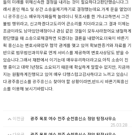
들의 미래를 위해​신속한 결정을 내리는 것이 필요하다고​판단했습니다.​​​그
래서 혼인 해소 및 상간 소송을​제기하기로 결정했는데요.​​​가게 문을 열었더
니
광주흥신소
배우자가​화들짝 놀라더니 뒷조사를 한 거냐고​하면서 그건
불법 행위라고, 신고하겠다고​도리어 큰소리를 치더라고요.​​​그 결과 이제는
조금이라도 남아있던​애정이나 관심 같은 것들이 모두​사라졌어요.​​​냉철하게
판단했을 때 소송으로​해결하면 되겠다는 결론을 내렸어요.​​​더욱이 바른기
획 흥신소는 변호사와​업무 협약 관계를 맺고 있어 확보한​증거와 자료를 기
반으로 법무법인과의​무료 연계 서비스를 제공하며 변호사​상담도 받을 수
있습니다.​​​그래서 재판에서 이기는데 매우​유리하더라고요.​​​아직 소송이 진
행 중이고 대략 1년​정도 소요되기 때문에 확실하게 말할​수 없지만, 지금까
지는 원활하게​진행되고 있어 매우 다행스럽고​감사하다고 느끼고 있습니
다.​​​광주흥신소를
광주흥신소
찾아야 할 상황이라면,​반드시 바른기획흥신
소를 이용해 보시기​바랍니다.
이전글
광주 목포 여수 전주 순천흥신소 정암 탐정사무소
25.03.28
다음글
광주 목포 여수 전주 순천흥신소 정암 탐정사무소