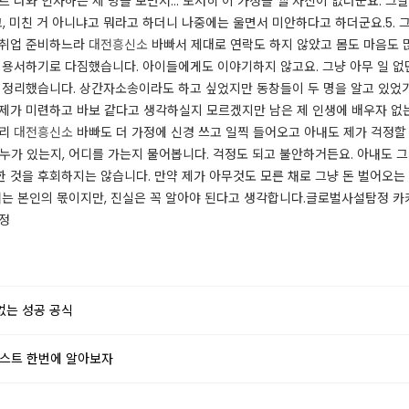
 나와 인사하는 세 명을 보면서... 도저히 이 가정을 깰 자신이 없더군요. 그
 미친 거 아니냐고 뭐라고 하더니 나중에는 울면서 미안하다고 하더군요. ​5.
 취업 준비하느라
대전흥신소
바빠서 제대로 연락도 하지 않았고 몸도 마음도 
는 용서하기로 다짐했습니다. 아이들에게도 이야기하지 않고요. 그냥 아무 일 
방을 정리했습니다. 상간자소송이라도 하고 싶었지만 동창들이 두 명을 알고 있었
제가 미련하고 바보 같다고 생각하실지 모르겠지만 남은 제 인생에 배우자 없는
무리
대전흥신소
바빠도 더 가정에 신경 쓰고 일찍 들어오고 아내도 제가 걱정할 만
누가 있는지, 어디를 가는지 물어봅니다. 걱정도 되고 불안하거든요. 아내도 
 것을 후회하지는 않습니다. 만약 제가 아무것도 모른 채로 그냥 돈 벌어오는
는 본인의 몫이지만, 진실은 꼭 알아야 된다고 생각합니다. ​​글로벌사설탐정 카
 ​
없는 성공 공식
리스트 한번에 알아보자