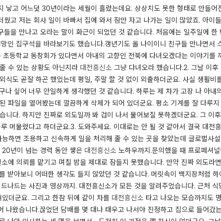
지 낳고 어느덧 30년이라는 세월이 흘렀는데요. 상상치도 못한 형태로 만들어
독 더웠고 저는 회사 일이 바빠서 집에 와서 잠만 자고 나가는 일이 많았죠. 아
들을 만나고 오라는 말이 화근이 되었던 것 같습니다. 처음에는 일주일에 한 번
엉망인 집구석을 바라보기도 했습니다. ​갱년기도 올 나이이니 친구들 만나면서
은 초등학교 동창회가 있다면서 아내의 고향인 전북에 다녀오겠다는 이야기를 꺼내
 줄 수 있는 상황도 아닌지라
대전흥신소
그냥 다녀오라 했습니다. ​2. 그날 이
식도 곧잘 하곤 했었는데 평일, 주말 할 것 없이 외출하더군요. 사실 생활비를
구나 싶어 너무 안일하게 생각했던 것 같습니다. 하루는 제 차가 고장 나 아내의
장된 파일을 열어봤는데 깔끔하게 삭제가 되어 있더군요. 평소 기계를 잘 다루
습니다. 하지만 진짜로 외도일까 봐 겁이 나서 물어보질 못하겠더군요. 그 이
루 머물렀다고 하더군요. ​3. 도와주세요. 이대로는 안 될 것 같아서 결국 대
 가능하면 조용하고 신속하게 일을 처리해 줄 수 있는 곳을 찾았는데 글로벌사
 20년이 넘는 경력 동안 쌓은
대전흥신소
노하우까지. ​문의했을 때 프로페셔
소에 의뢰를 맡기고 며칠 밤을 제대로 잠들지 못했습니다. 만약 진짜 외도라면
를 받아보니 어떠한 생각도 들지 않았던 것 같습니다. 머릿속이 백지장처럼 하얘졌
 드나드는 사진과 영상까지. 대전흥신소가 모든 것을 알려주었습니다. 근처 식
있더군요. 그리고 한참 뒤에 같이 차를
대전흥신소
타고 나오는 모습까지도 명
 나왔습니다. ​끊었던 담배를 몇 대나 태우고 나서야 진정하고 집으로 들어갔