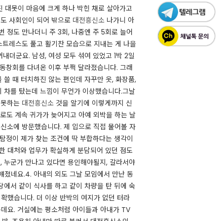
진 대못이 마음에 크게 하나 박힌 채로 살아가고
이들도 사회인이 되어 밖으로
대전흥신소
나가니 아
 정도 만나더니 주 3회, 나중엔 주 5회로 늘어
 스트레스도 풀고 활기찬 모습으로 지내는 게 나을
더군요. 남성, 여성 모두 섞여 있었고 1박 2일
후 동창회를 다녀온 이후 부쩍 달라졌습니다. 그래
 쓸 때 터치하진 않는 편인데 자꾸만 옷, 화장품,
 차를 탔는데 느낌이 무언가 이상했습니다. ​그날
지 못하는
대전흥신소
것을 알기에 이렇게까지 신
후로도 계속 귀가가 늦어지고 아예 외박을 하는 날
전흥신소에 방문했습니다. 제 입으로 직접 물어볼 자
설탐정이 제가 찾는 조건에 딱 부합하다는 생각이
널한 대처와 업무가 확실하게 분담되어 있던 점도
, 누군가 만나고 있다면 용인해야될지, 갈라서야
네요. ​4. 아내의 외도 그날 모임에서 만난 동
당에서 같이 식사를 하고 같이 차량을 탄 뒤에 숙
확했습니다. 더 이상 반박의 여지가 없던 터라
는데요. 거실에는 평소처럼 아이들과 아내가 TV