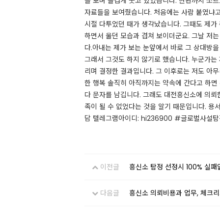
를 보며 즐겁게 웃고 있었습니다. 현관까지 쪼르르
자료들을 보여줬습니다. 처음에는 사람 붙였냐고,
시절 다투었던 때가 생각났습니다. 그때도 제가
하면서 울던 모습과 겹쳐 보이더군요. 그날 저
다. ​아내는 제가 보는 눈앞에서 바로 그 상대
그래서 그것도 하지 않기로 했습니다. 누군가는 
리며 결정한 결과입니다. 그 이후로는 저도 아
한 행복 솔직히 아직까지는 약속에 간다고 하면 
다 문자를 남깁니다. 그래도 대전흥신소에 의뢰한
족이 될 수 없었다는 것을 알기 때문입니다. 용서
담 텔레그램아이디: hi236900 #글로벌사설탐정
이전글
흥신소 탐정 선정시 100% 실패
다음글
흥신소 의뢰비용과 업무, 체크